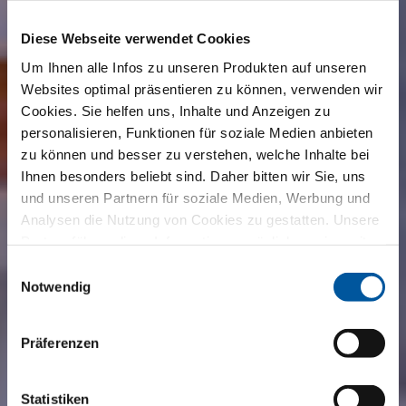
Diese Webseite verwendet Cookies
Um Ihnen alle Infos zu unseren Produkten auf unseren
Websites optimal präsentieren zu können, verwenden wir
Cookies. Sie helfen uns, Inhalte und Anzeigen zu
personalisieren, Funktionen für soziale Medien anbieten
zu können und besser zu verstehen, welche Inhalte bei
Ihnen besonders beliebt sind. Daher bitten wir Sie, uns
und unseren Partnern für soziale Medien, Werbung und
Analysen die Nutzung von Cookies zu gestatten. Unsere
Partner führen diese Informationen möglicherweise mit
weiteren Daten zusammen, die Sie ihnen bereitgestellt
Einwilligungsauswahl
haben oder die sie im Rahmen Ihrer Nutzung der Dienste
Notwendig
gesammelt haben. Vielen Dank.
Präferenzen
Statistiken