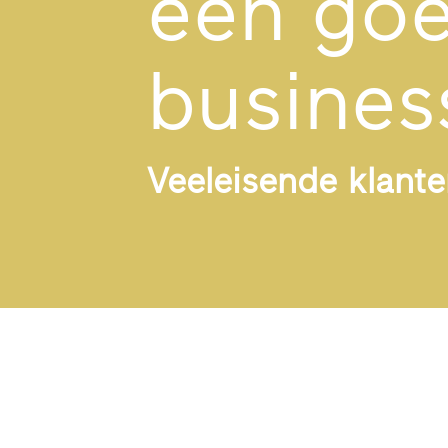
een go
busines
Veeleisende klant