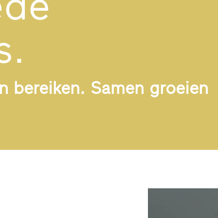
ede
s.
en bereiken. Samen groeien