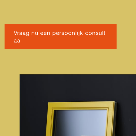
Vraag nu een persoonlijk consult
aa