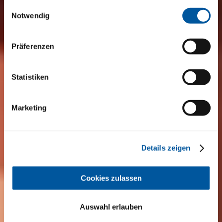
weiteren Daten zusammen, die Sie ihnen bereitgestellt
Einwilligungsauswahl
haben oder die sie im Rahmen Ihrer Nutzung der Dienste
Notwendig
gesammelt haben. Vielen Dank.
Präferenzen
Statistiken
Marketing
Details zeigen
Cookies zulassen
Auswahl erlauben