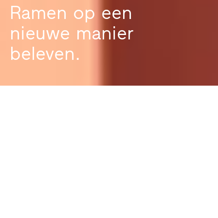
Ramen op een
nieuwe manier
beleven.
Bezoek ons in de
Finstral Studio.
Ramen zijn een belangrijk deel van ons leven.
Ze voorzien ons van daglicht, geven ruimtes
vorm en creëren sfeer. Ze drukken hun stempel
op de architectuur van een gebouw en hebben
een positieve invloed op onze ecobalans.
Neem dus de tijd om ze zorgvuldig te