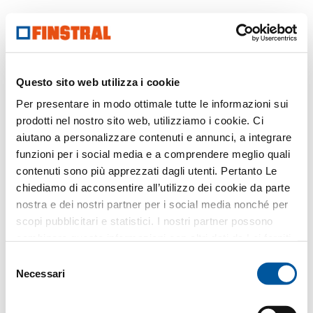
Torna alla pagina
precedente
© Finstral SpA
Questo sito web utilizza i cookie
Cap. soc. vers.: € 5.648.702,25
Cod. fisc./nr. registro imprese Bolzano:
Per presentare in modo ottimale tutte le informazioni sui
Part. IVA: IT00122260219
prodotti nel nostro sito web, utilizziamo i cookie. Ci
Note legali
Privacy
Cookies
aiutano a personalizzare contenuti e annunci, a integrare
funzioni per i social media e a comprendere meglio quali
contenuti sono più apprezzati dagli utenti. Pertanto Le
chiediamo di acconsentire all’utilizzo dei cookie da parte
nostra e dei nostri partner per i social media nonché per
scopi pubblicitari e statistici. I nostri partner possono
combinare queste informazioni con altri dati da Lei forniti
o raccolti nell’ambito del Suo utilizzo del sito web.
Selezione
Necessari
del
consenso