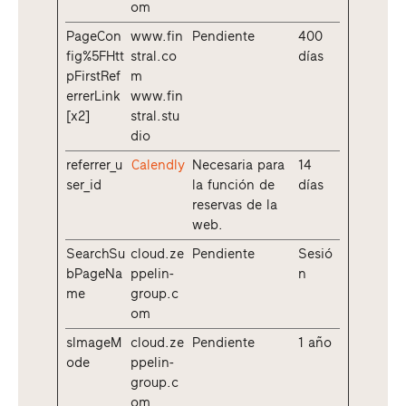
om
PageCon
www.fin
Pendiente
400
fig%5FHtt
stral.co
días
pFirstRef
m
errerLink
www.fin
[x2]
stral.stu
dio
referrer_u
Calendly
Necesaria para
14
ser_id
la función de
días
reservas de la
web.
SearchSu
cloud.ze
Pendiente
Sesió
bPageNa
ppelin-
n
me
group.c
om
sImageM
cloud.ze
Pendiente
1 año
ode
ppelin-
group.c
om