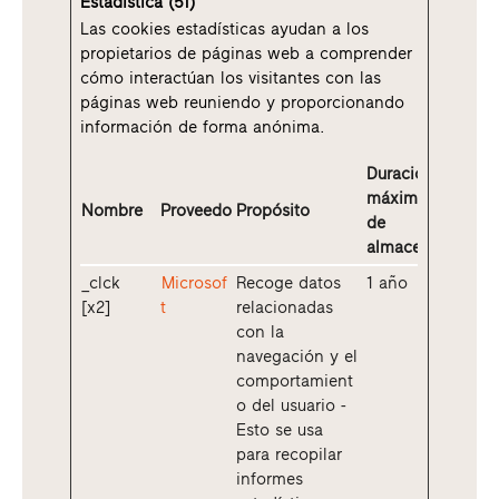
Estadística (51)
Las cookies estadísticas ayudan a los
propietarios de páginas web a comprender
cómo interactúan los visitantes con las
páginas web reuniendo y proporcionando
información de forma anónima.
Duración
máxima
Nombre
Proveedor
Propósito
de
almacenamiento
_clck
Microsof
Recoge datos
1 año
[x2]
t
relacionadas
con la
navegación y el
comportamient
o del usuario -
Esto se usa
para recopilar
informes