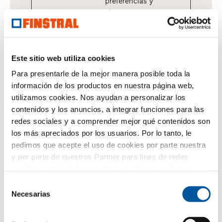
preferencias y
el
comportamient
o del usuario
en la web -
Esta
Este sitio web utiliza cookies
información se
Para presentarle de la mejor manera posible toda la
utiliza para
información de los productos en nuestra página web,
producir
utilizamos cookies. Nos ayudan a personalizar los
contenidos y
contenidos y los anuncios, a integrar funciones para las
publicidad más
relevantes para
redes sociales y a comprender mejor qué contenidos son
un usuario
los más apreciados por los usuarios. Por lo tanto, le
concreto.
pedimos que acepte el uso de cookies por parte nuestra
y por parte de nuestros Partner para fines de redes
ASP.NET
www.do
Conserva los
Sesió
sociales, publicidad y estadísticas. Nuestros Partner
_SessionI
orconfig
estados de los
n
d
urator.fi
usuarios en
pueden combinar esta información con otros datos
Selección
nstral.co
todas las
proporcionados por usted o recogidos como parte de su
Necesarias
de
m
peticiones de
uso del sitio web. Gracias.
consentimiento
la página.