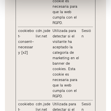
cookie es
necesaria para
que la web
cumpla con el
RGPD.
cookiebo
cdn.jsde
Utilizada para
Sesió
t-
livr.net
detectar si el
n
consent--
visitante ha
necessar
aceptado la
y [x2]
categoría de
marketing en el
banner de
cookies. Esta
cookie es
necesaria para
que la web
cumpla con el
RGPD.
cookiebo
cdn.jsde
Utilizada para
Sesió
t-
livr.net
detectar si el
n