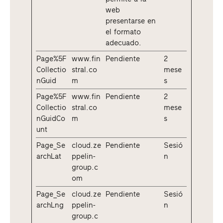
web
presentarse en
el formato
adecuado.
Page%5F
www.fin
Pendiente
2
Collectio
stral.co
mese
nGuid
m
s
Page%5F
www.fin
Pendiente
2
Collectio
stral.co
mese
nGuidCo
m
s
unt
Page_Se
cloud.ze
Pendiente
Sesió
archLat
ppelin-
n
group.c
om
Page_Se
cloud.ze
Pendiente
Sesió
archLng
ppelin-
n
group.c