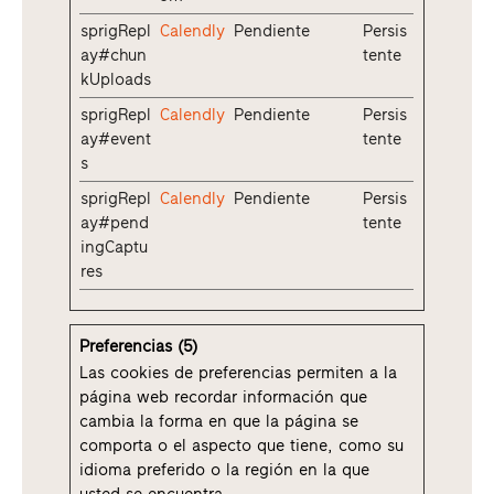
sprigRepl
Calendly
Pendiente
Persis
ay#chun
tente
kUploads
sprigRepl
Calendly
Pendiente
Persis
ay#event
tente
s
sprigRepl
Calendly
Pendiente
Persis
ay#pend
tente
ingCaptu
res
Preferencias (5)
Las cookies de preferencias permiten a la
página web recordar información que
cambia la forma en que la página se
comporta o el aspecto que tiene, como su
idioma preferido o la región en la que