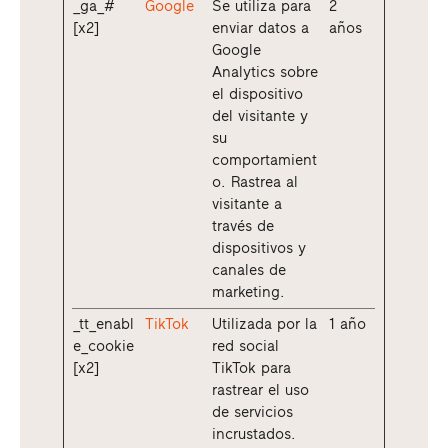
_ga_#
Google
Se utiliza para
2
[x2]
enviar datos a
años
Google
Analytics sobre
el dispositivo
del visitante y
su
comportamient
o. Rastrea al
visitante a
través de
dispositivos y
canales de
marketing.
_tt_enabl
TikTok
Utilizada por la
1 año
e_cookie
red social
[x2]
TikTok para
rastrear el uso
de servicios
incrustados.