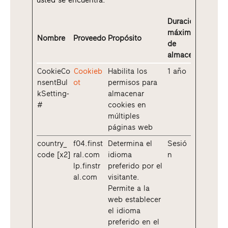
usted se encuentra.
Duración
máxima
Nombre
Proveedor
Propósito
de
almacenamiento
CookieCo
Cookieb
Habilita los
1 año
nsentBul
ot
permisos para
kSetting-
almacenar
#
cookies en
múltiples
páginas web
country_
f04.finst
Determina el
Sesió
code [x2]
ral.com
idioma
n
lp.finstr
preferido por el
al.com
visitante.
Permite a la
web establecer
el idioma
preferido en el