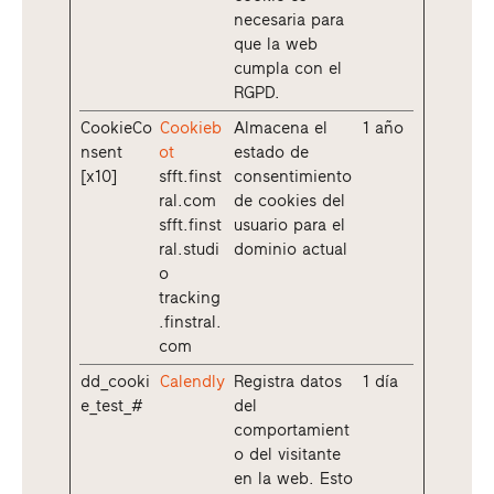
necesaria para
que la web
cumpla con el
RGPD.
CookieCo
Cookieb
Almacena el
1 año
nsent
ot
estado de
[x10]
sfft.finst
consentimiento
ral.com
de cookies del
sfft.finst
usuario para el
ral.studi
dominio actual
o
tracking
.finstral.
com
dd_cooki
Calendly
Registra datos
1 día
e_test_#
del
comportamient
o del visitante
en la web. Esto