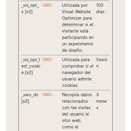
_vis_opt_
VWO
Utilizada por
100
s [x2]
Visual Website
días
Optimizer para
determinar si el
visitante está
participando en
un experimento
de diseño.
_vis_opt_t
VWO
Utilizada para
Sesió
est_cooki
comprobar si el
n
e [x2]
navegador del
usuario admite
cookies.
_vwo_ds
VWO
Recopila datos
3
[x2]
relacionados
mese
con las visitas
s
del usuario al
sitio web,
como el