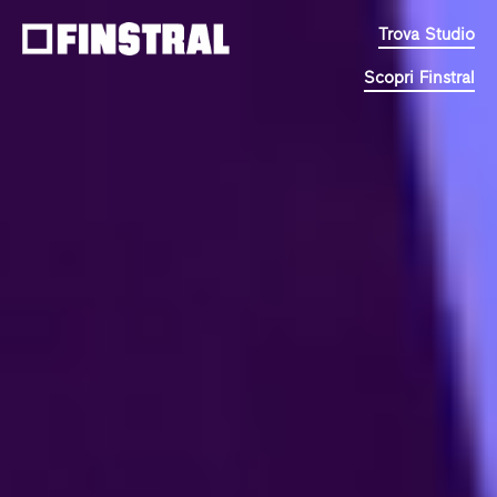
Trova Studio
Scopri Finstral