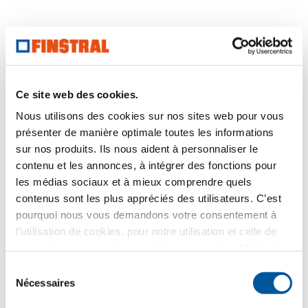
Ce site web des cookies.
Nous utilisons des cookies sur nos sites web pour vous
présenter de manière optimale toutes les informations
sur nos produits. Ils nous aident à personnaliser le
contenu et les annonces, à intégrer des fonctions pour
les médias sociaux et à mieux comprendre quels
contenus sont les plus appréciés des utilisateurs. C’est
pourquoi nous vous demandons votre consentement à
l’utilisation de cookies, pour notre utilisation et celle de
nos partenaires pour les médias sociaux, la publicité et
l’analyse statistique. Nos partenaires peuvent combiner
Sélection
Calculer les économies
ces informations avec d’autres données que vous leur
Nécessaires
du
avez fournies ou qu’ils ont collectées dans le cadre de
consentement